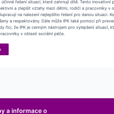
činné řešení situací, které zahrnují dítě. Tento inovativní 
tivní a zlepšit vztahy mezi dětmi, rodiči a pracovníky v obl
lupracují na nalezení nejlepšího řešení pro danou situaci. 
slyšeny a respektovány. Dále může IPK také pomoci při preve
 říci, že IPK je cenným nástrojem pro vylepšení situací, kte
pracovníky v oblasti sociální péče.
e
py a informace o