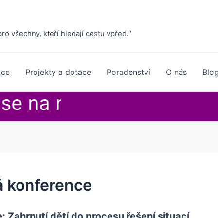
 pro všechny, kteří hledají cestu vpřed.“
ace
Projekty a dotace
Poradenství
O nás
Blo
se na naše kurzy.
vá konference
: Zahrnutí dětí do procesu řešení situací