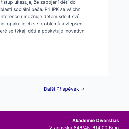
přístup ukazuje, že zapojení dětí do
asti sociální péče. Při IPK se všichni
Konference umožňuje dětem sdělit svůj
nci opakujících se problémů a zlepšení
ré se týkají dětí a poskytuje inovativní
Další Příspěvek
→
Akademie Diverstias
Vranovská 846/45, 614 00 Brno