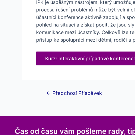
IPK je úspěšným nástrojem, který umožňuje ú
procesu řešení problémů může být velmi efek
účastníci konference aktivně zapojují a spo
pohled na situaci a získat pocit, že jsou 
komunikace mezi účastníky. Celkově lze tedy
přístup ke spolupráci mezi dětmi, rodiči a 
Kurz: Interaktivní případové konferenc
Navigace
←
Předchozí Příspěvek
pro
příspěvek
Čas od času vám pošleme rady, ti