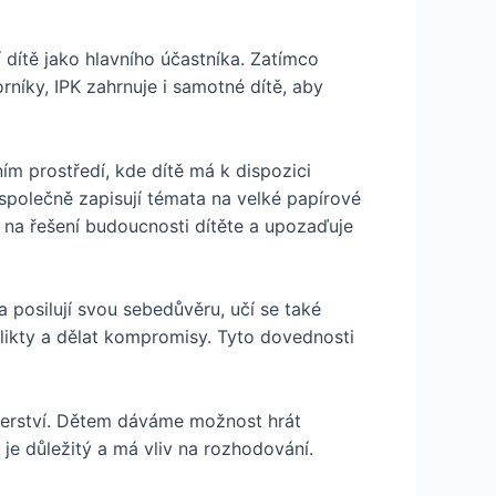
í dítě jako hlavního účastníka. Zatímco
níky, IPK zahrnuje i samotné dítě, aby
ím prostředí, kde dítě má k dispozici
společně zapisují témata na velké papírové
í na řešení budoucnosti dítěte a upozaďuje
 posilují svou sebedůvěru, učí se také
flikty a dělat kompromisy. Tyto dovednosti
rtnerství. Dětem dáváme možnost hrát
r je důležitý a má vliv na rozhodování.