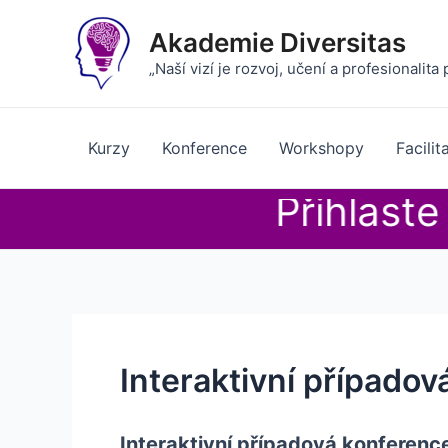
Přeskočit
na
Akademie Diversitas
obsah
„Naší vizí je rozvoj, učení a profesionalita
Kurzy
Konference
Workshopy
Facilit
Přihlaste 
Interaktivní případo
Interaktivní případová konference