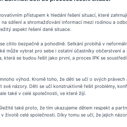
novativním přístupem k hledání řešení situací, které zahrnuj
na sdílení a shromažďování informací mezi rodinou a odbor
ležitý aspekt řešení dané situace.
 se cítilo bezpečně a pohodlně. Setkání probíhá v neformáln
ké může vybrat pro sebe i ostatní účastníky občerstvení a 
, která se budou řešit jako první, a proces IPK se soustřed
 mnoho výhod. Kromě toho, že děti se učí o svých právech a
t své názory. Děti se učí konstruktivně řešit problémy, kon
ale také v celé společnosti, ve které žijí.
 důležité také proto, že tím ukazujeme dětem respekt a pa
 v životě celé společnosti. Díky tomu se učí, že jejich názo